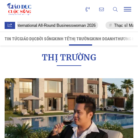
 International All-Round Businesswoman 2026
Thạc sĩ Mai Thị Hồng 
TIN TỨC
GIÁO DỤC
ĐỜI SỐNG
KINH TẾ
THỊ TRƯỜNG
KINH DOANH
THƯƠNG HI
THỊ TRƯỜNG