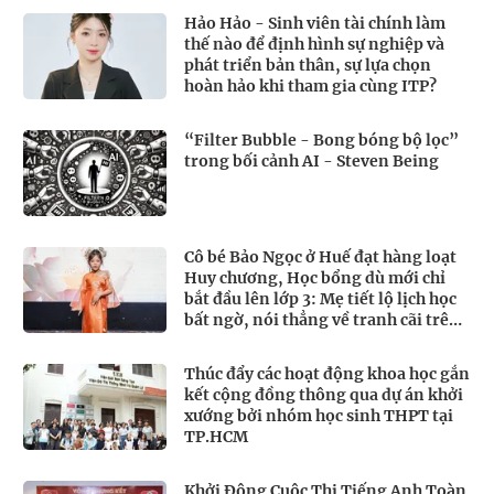
Hảo Hảo - Sinh viên tài chính làm
thế nào để định hình sự nghiệp và
phát triển bản thân, sự lựa chọn
hoàn hảo khi tham gia cùng ITP?
“Filter Bubble - Bong bóng bộ lọc”
trong bối cảnh AI - Steven Being
Cô bé Bảo Ngọc ở Huế đạt hàng loạt
Huy chương, Học bổng dù mới chỉ
bắt đầu lên lớp 3: Mẹ tiết lộ lịch học
bất ngờ, nói thẳng về tranh cãi trên
MXH
Thúc đẩy các hoạt động khoa học gắn
kết cộng đồng thông qua dự án khởi
xướng bởi nhóm học sinh THPT tại
TP.HCM
Khởi Động Cuộc Thi Tiếng Anh Toàn