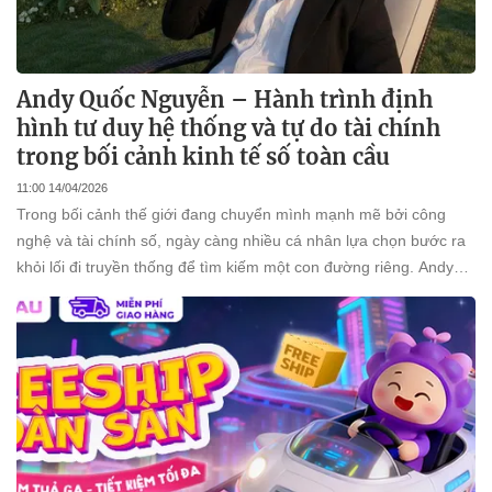
Andy Quốc Nguyễn – Hành trình định
hình tư duy hệ thống và tự do tài chính
trong bối cảnh kinh tế số toàn cầu
11:00 14/04/2026
Trong bối cảnh thế giới đang chuyển mình mạnh mẽ bởi công
nghệ và tài chính số, ngày càng nhiều cá nhân lựa chọn bước ra
khỏi lối đi truyền thống để tìm kiếm một con đường riêng. Andy
Quốc Nguyễn xuất hiện như một đại diện cho thế hệ người Việt
trẻ theo đuổi tư duy tự do, nơi thời gian và tài chính không còn là
những giới hạn cứng nhắc, mà trở thành mục tiêu có thể thiết kế.
Không xây dựng hình ảnh hào nhoáng hay đánh vào những lời
hứa “đổi đời nhanh chóng”, hành trình của Andy được định hình
bằng một triết lý đơn giản nhưng sâu sắc: “Muốn đi xa, phải đi
cùng một hệ thống.”