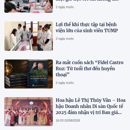
2 ngày trước
Lợi thế khi thực tập tại bệnh
viện lớn của sinh viên TUMP
2 ngày trước
Ra mắt cuốn sách “Fidel Castro
Ruz: Từ tuổi thơ đến huyền
thoại”
2 ngày trước
Hoa hậu Lê Thị Thúy Vân – Hoa
hậu Doanh nhân Di sản Quốc tế
2025 đảm nhận vị trí Ban giám
khảo quyền lực tại Miss
16:03 02/08/2026
International All-Round