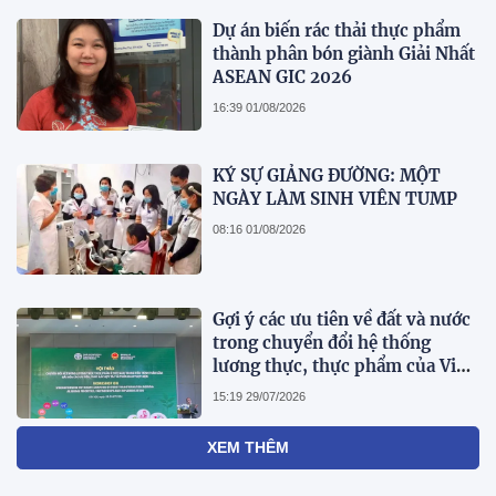
Businesswoman 2026
Dự án biến rác thải thực phẩm
thành phân bón giành Giải Nhất
ASEAN GIC 2026
16:39 01/08/2026
KÝ SỰ GIẢNG ĐƯỜNG: MỘT
NGÀY LÀM SINH VIÊN TUMP
08:16 01/08/2026
Gợi ý các ưu tiên về đất và nước
trong chuyển đổi hệ thống
lương thực, thực phẩm của Việt
Nam theo FAO Roadmap
15:19 29/07/2026
XEM THÊM