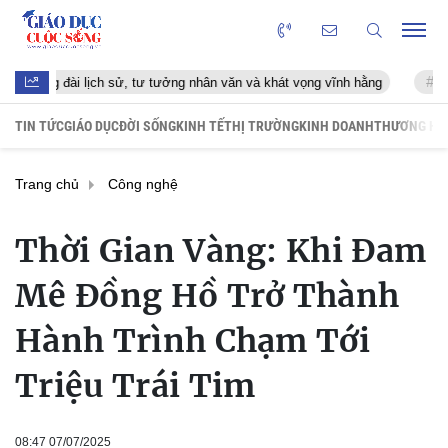
 tư tưởng nhân văn và khát vọng vĩnh hằng
Trần Thị Thu Hương ghi 
TIN TỨC
GIÁO DỤC
ĐỜI SỐNG
KINH TẾ
THỊ TRƯỜNG
KINH DOANH
THƯƠNG HI
Trang chủ
Công nghệ
Thời Gian Vàng: Khi Đam
Mê Đồng Hồ Trở Thành
Hành Trình Chạm Tới
Triệu Trái Tim
08:47 07/07/2025