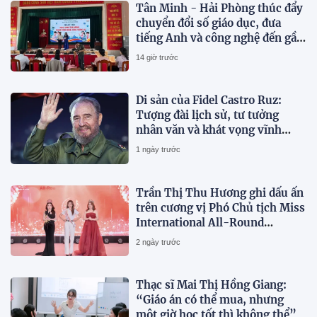
Tân Minh - Hải Phòng thúc đẩy
chuyển đổi số giáo dục, đưa
tiếng Anh và công nghệ đến gần
hơn với học sinh
14 giờ trước
Di sản của Fidel Castro Ruz:
Tượng đài lịch sử, tư tưởng
nhân văn và khát vọng vĩnh
hằng
1 ngày trước
Trần Thị Thu Hương ghi dấu ấn
trên cương vị Phó Chủ tịch Miss
International All-Round
Businesswoman 2026
2 ngày trước
Thạc sĩ Mai Thị Hồng Giang:
“Giáo án có thể mua, nhưng
một giờ học tốt thì không thể”