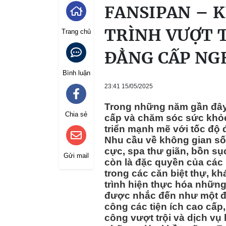
FANSIPAN – 
TRÌNH VƯỢT 
Trang chủ
ĐẲNG CẤP NG
Bình luận
23:41 15/05/2025
Trong những năm gần đây,
Chia sẻ
cấp và chăm sóc sức khỏe
triển mạnh mẽ với tốc độ
Nhu cầu về không gian sốn
cực, spa thư giãn, bồn 
Gửi mail
còn là đặc quyền của các 
trong các căn biệt thự, k
trình hiện thực hóa những
được nhắc đến như một đơn
công các tiện ích cao cấp,
công vượt trội và dịch vụ