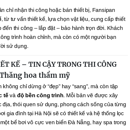
n chỉ nhận thi công hoặc bán thiết bị, Fansipan
ể
, từ tư vấn thiết kế, lựa chọn vật liệu, cung cấp thiết
 đến thi công – lắp đặt – bảo hành trọn đời. Khách
ông trình hoàn chỉnh, mà còn có một người bạn
ời sử dụng.
ẾT KẾ – TIN CẬY TRONG THI CÔNG
 Thăng hoa thẩm mỹ
n không chỉ dừng ở “đẹp” hay “sang”, mà còn tập
c tế
và
độ bền công trình
. Mỗi bản vẽ được xây
c địa, thói quen sử dụng, phong cách sống của từng
i gia đình tại Hà Nội sẽ có thiết kế và hệ thống lọc
một bể bơi vô cực ven biển Đà Nẵng, hay spa trong