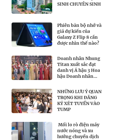
SINH CHUYÊN SINH
Phiên bản bộ nhớ và
giá dự kiến của
Galaxy Z Flip 8 cần
được nhìn thế nào?
Doanh nhân Nhung
Titan xuất sắc đạt
danh vị Á hậu 3 Hoa
hậu Doanh nhân
Toàn năng Quốc tế
2026
NHỮNG LƯU Ý QUAN
TRỌNG KHI ĐĂNG
KÝ XÉT TUYỂN VÀO
TUMP
Mối lo rò điện máy
nước nóng và xu
hướng chuyển dịch