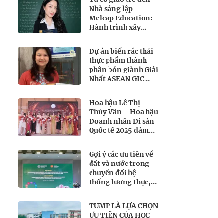
Nhà sáng lập
Melcap Education:
Hành trình xây
dựng môi trường
học tập lấy học sinh
Dự án biến rác thải
làm trung tâm
thực phẩm thành
phân bón giành Giải
Nhất ASEAN GIC
2026
Hoa hậu Lê Thị
Thúy Vân – Hoa hậu
Doanh nhân Di sản
Quốc tế 2025 đảm
nhận vị trí Ban
giám khảo quyền
Gợi ý các ưu tiên về
lực tại Miss
đất và nước trong
International All-
chuyển đổi hệ
Round
thống lương thực,
Businesswoman
thực phẩm của Việt
2026
Nam theo FAO
TUMP LÀ LỰA CHỌN
Roadmap
ƯU TIÊN CỦA HỌC