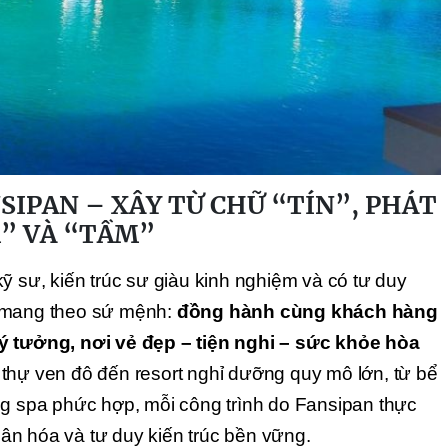
SIPAN – XÂY TỪ CHỮ “TÍN”, PHÁT
” VÀ “TẦM”
ỹ sư, kiến trúc sư giàu kinh nghiệm và có tư duy
n mang theo sứ mệnh:
đồng hành cùng khách hàng
ý tưởng, nơi vẻ đẹp – tiện nghi – sức khỏe hòa
 thự ven đô đến resort nghỉ dưỡng quy mô lớn, từ bể
ng spa phức hợp, mỗi công trình do Fansipan thực
n hóa và tư duy kiến trúc bền vững.