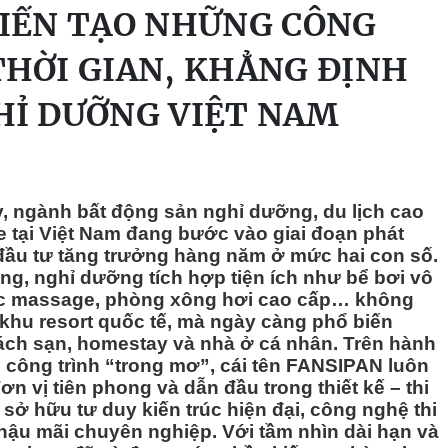
KIẾN TẠO NHỮNG CÔNG
THỜI GIAN, KHẲNG ĐỊNH
HỈ DƯỠNG VIỆT NAM
 ngành bất động sản nghỉ dưỡng, du lịch cao
 tại Việt Nam đang bước vào giai đoạn phát
 đầu tư tăng trưởng hàng năm ở mức hai con số.
g, nghỉ dưỡng tích hợp tiện ích như bể bơi vô
sục massage, phòng xông hơi cao cấp… không
khu resort quốc tế, mà ngày càng phổ biến
hách sạn, homestay và nhà ở cá nhân. Trên hành
 công trình “trong mơ”, cái tên FANSIPAN luôn
 vị tiên phong và dẫn đầu trong thiết kế – thi
 sở hữu tư duy kiến trúc hiện đại, công nghệ thi
 hậu mãi chuyên nghiệp. Với tầm nhìn dài hạn và