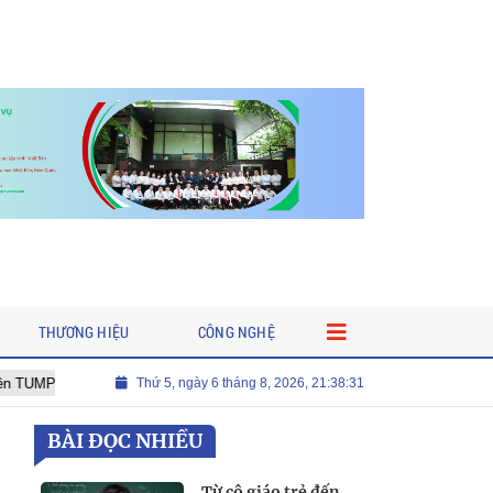
THƯƠNG HIỆU
CÔNG NGHỆ
Ra mắt cuốn sách “Fidel Castro Ruz: Từ tuổi thơ đến huyền thoại”
Thứ 5, ngày 6 tháng 8, 2026, 21:38:32
BÀI ĐỌC NHIỀU
Từ cô giáo trẻ đến