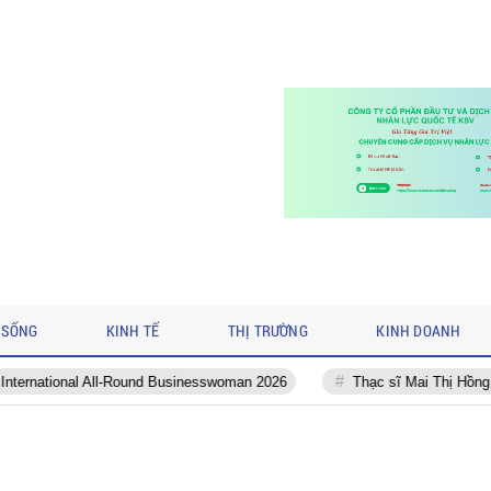
 SỐNG
KINH TẾ
THỊ TRƯỜNG
KINH DOANH
l-Round Businesswoman 2026
Thạc sĩ Mai Thị Hồng Giang: “Giáo án c