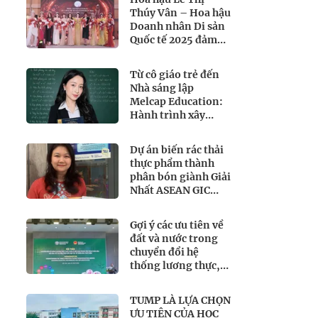
Thúy Vân – Hoa hậu
Doanh nhân Di sản
Quốc tế 2025 đảm
nhận vị trí Ban
giám khảo quyền
Từ cô giáo trẻ đến
lực tại Miss
Nhà sáng lập
International All-
Melcap Education:
Round
Hành trình xây
Businesswoman
dựng môi trường
2026
học tập lấy học sinh
Dự án biến rác thải
làm trung tâm
thực phẩm thành
phân bón giành Giải
Nhất ASEAN GIC
2026
Gợi ý các ưu tiên về
đất và nước trong
chuyển đổi hệ
thống lương thực,
thực phẩm của Việt
Nam theo FAO
TUMP LÀ LỰA CHỌN
Roadmap
ƯU TIÊN CỦA HỌC