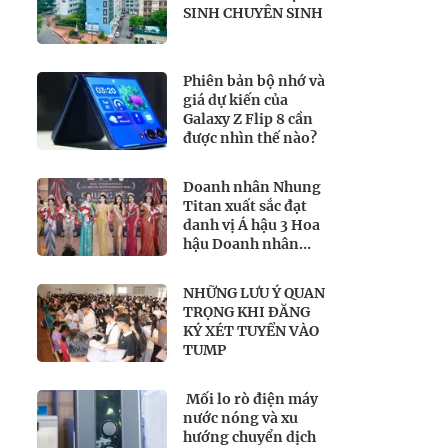
SINH CHUYÊN SINH
Phiên bản bộ nhớ và
giá dự kiến của
Galaxy Z Flip 8 cần
được nhìn thế nào?
Doanh nhân Nhung
Titan xuất sắc đạt
danh vị Á hậu 3 Hoa
hậu Doanh nhân
Toàn năng Quốc tế
2026
NHỮNG LƯU Ý QUAN
TRỌNG KHI ĐĂNG
KÝ XÉT TUYỂN VÀO
TUMP
Mối lo rò điện máy
nước nóng và xu
hướng chuyển dịch