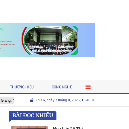
THƯƠNG HIỆU
CÔNG NGHỆ
ó thể mua, nhưng một giờ học tốt thì không thể”
Thứ 6, ngày 7 tháng 8, 2026, 15:48:12
Lợi thế khi thực t
BÀI ĐỌC NHIỀU
Hoa hậu Lê Thị