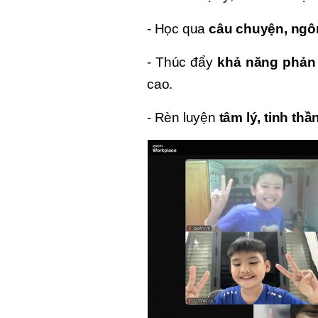
- Học qua
câu chuyện, ngô
- Thúc đẩy
khả năng phản
cao.
- Rèn luyện
tâm lý, tinh th