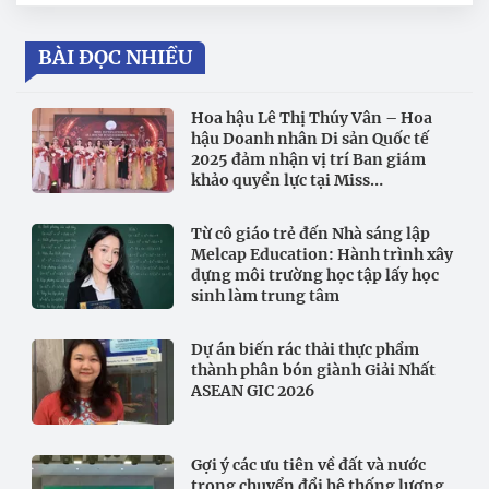
BÀI ĐỌC NHIỀU
Hoa hậu Lê Thị Thúy Vân – Hoa
hậu Doanh nhân Di sản Quốc tế
2025 đảm nhận vị trí Ban giám
khảo quyền lực tại Miss
International All-Round
Businesswoman 2026
Từ cô giáo trẻ đến Nhà sáng lập
Melcap Education: Hành trình xây
dựng môi trường học tập lấy học
sinh làm trung tâm
Dự án biến rác thải thực phẩm
thành phân bón giành Giải Nhất
ASEAN GIC 2026
Gợi ý các ưu tiên về đất và nước
trong chuyển đổi hệ thống lương