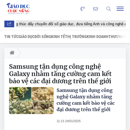
ải Phòng thúc đẩy chuyển đổi số giáo dục, đưa tiếng Anh và công nghệ đến 
TIN TỨC
GIÁO DỤC
ĐỜI SỐNG
KINH TẾ
THỊ TRƯỜNG
KINH DOANH
THƯƠNG HI
Samsung tận dụng công nghệ
Galaxy nhằm tăng cường cam kết
bảo vệ các đại dương trên thế giới
Samsung tận dụng công
nghệ Galaxy nhằm tăng
cường cam kết bảo vệ các
đại dương trên thế giới
11:13 24/01/2025