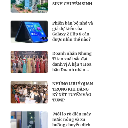
SINH CHUYÊN SINH
Phiên bản bộ nhớ và
giá dự kiến của
Galaxy Z Flip 8 cần
được nhìn thế nào?
Doanh nhân Nhung
Titan xuất sắc đạt
danh vị Á hậu 3 Hoa
hậu Doanh nhân
Toàn năng Quốc tế
2026
NHỮNG LƯU Ý QUAN
TRỌNG KHI ĐĂNG
KÝ XÉT TUYỂN VÀO
TUMP
Mối lo rò điện máy
nước nóng và xu
hướng chuyển dịch