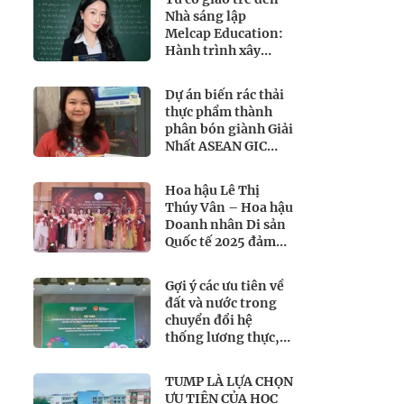
Nhà sáng lập
Melcap Education:
Hành trình xây
dựng môi trường
học tập lấy học sinh
Dự án biến rác thải
làm trung tâm
thực phẩm thành
phân bón giành Giải
Nhất ASEAN GIC
2026
Hoa hậu Lê Thị
Thúy Vân – Hoa hậu
Doanh nhân Di sản
Quốc tế 2025 đảm
nhận vị trí Ban
giám khảo quyền
Gợi ý các ưu tiên về
lực tại Miss
đất và nước trong
International All-
chuyển đổi hệ
Round
thống lương thực,
Businesswoman
thực phẩm của Việt
2026
Nam theo FAO
TUMP LÀ LỰA CHỌN
Roadmap
ƯU TIÊN CỦA HỌC