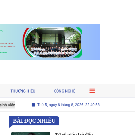
THƯƠNG HIỆU
CÔNG NGHỆ
Ra mắt cuốn sách “Fidel Castro Ruz: Từ tuổi thơ đến huyền thoại”
Thứ 5, ngày 6 tháng 8, 2026, 22:41:00
BÀI ĐỌC NHIỀU
Từ cô giáo trẻ đến