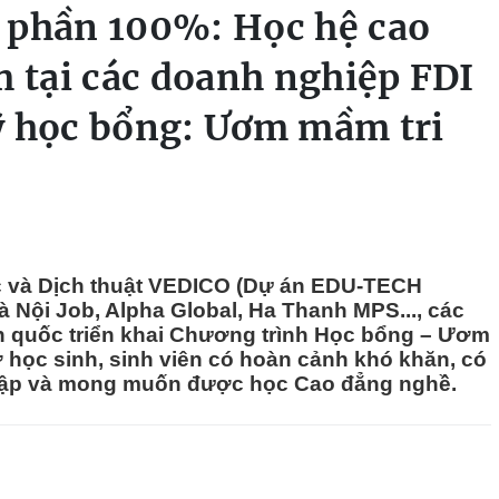
 phần 100%: Học hệ cao
m tại các doanh nghiệp FDI
ỹ học bổng: Ươm mầm tri
c và Dịch thuật VEDICO (Dự án EDU-TECH
à Nội Job, Alpha Global, Ha Thanh MPS..., các
n quốc triển khai Chương trình Học bổng – Ươm
 học sinh, sinh viên có hoàn cảnh khó khăn, có
 tập và mong muốn được học Cao đẳng nghề.