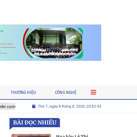
THƯƠNG HIỆU
CÔNG NGHỆ
 Chủ tịch Miss International All-Round Businesswoman 2026
Thứ 7, ngày 8 tháng 8, 2026, 03:52:44
Thạc sĩ
BÀI ĐỌC NHIỀU
Hoa hậu Lê Thị