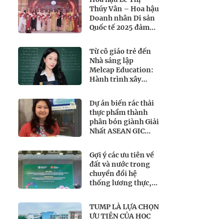
Thúy Vân – Hoa hậu
Doanh nhân Di sản
Quốc tế 2025 đảm
nhận vị trí Ban
giám khảo quyền
Từ cô giáo trẻ đến
lực tại Miss
Nhà sáng lập
International All-
Melcap Education:
Round
Hành trình xây
Businesswoman
dựng môi trường
2026
học tập lấy học sinh
Dự án biến rác thải
làm trung tâm
thực phẩm thành
phân bón giành Giải
Nhất ASEAN GIC
2026
Gợi ý các ưu tiên về
đất và nước trong
chuyển đổi hệ
thống lương thực,
thực phẩm của Việt
Nam theo FAO
TUMP LÀ LỰA CHỌN
Roadmap
ƯU TIÊN CỦA HỌC