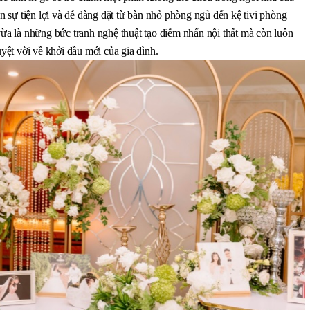
sự tiện lợi và dễ dàng đặt từ bàn nhỏ phòng ngủ đến kệ tivi phòng 
 là những bức tranh nghệ thuật tạo điểm nhấn nội thất mà còn luôn 
ệt vời về khởi đầu mới của gia đình. 