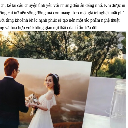
ch, kể lại câu chuyện tình yêu với những dấu ấn đáng nhớ. Khi được in 
ông chỉ trở nên sống động mà còn mang theo một giá trị nghệ thuật phá 
ới từng khoảnh khắc hạnh phúc sẽ tạo nên một tác phẩm nghệ thuật 
ờng và hòa hợp với không gian nội thất của tổ ấm lứa đôi.