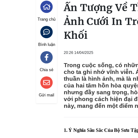
Ấn Tượng Về T
Ảnh Cưới In T
Trang chủ
Khối
Bình luận
20:26 14/04/2025
Trong cuộc sống, có nhữn
Chia sẻ
cho ta ghi nhớ vĩnh viễn.
thuần là hình ảnh, mà là
của hai tâm hồn hòa quyện
nhưng đầy sang trọng, hò
Gửi mail
với phong cách hiện đại 
này, mang đến một điểm nh
1. Ý Nghĩa Sâu Sắc Của Bộ Sưu Tậ