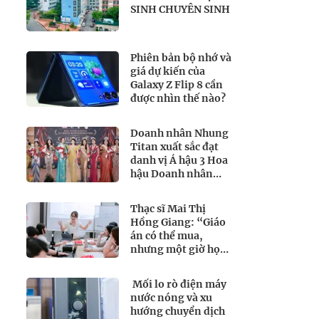
SINH CHUYÊN SINH
Phiên bản bộ nhớ và
giá dự kiến của
Galaxy Z Flip 8 cần
được nhìn thế nào?
Doanh nhân Nhung
Titan xuất sắc đạt
danh vị Á hậu 3 Hoa
hậu Doanh nhân
Toàn năng Quốc tế
2026
Thạc sĩ Mai Thị
Hồng Giang: “Giáo
án có thể mua,
nhưng một giờ học
tốt thì không thể”
Mối lo rò điện máy
nước nóng và xu
hướng chuyển dịch