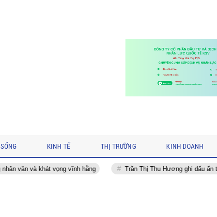
 SỐNG
KINH TẾ
THỊ TRƯỜNG
KINH DOANH
t vọng vĩnh hằng
Trần Thị Thu Hương ghi dấu ấn trên cương vị Phó