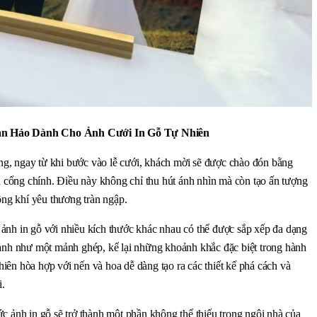
àn Hảo Dành Cho Ảnh Cưới In Gỗ Tự Nhiên
, ngay từ khi bước vào lễ cưới, khách mời sẽ được chào đón bằng 
ại cổng chính. Điều này không chỉ thu hút ánh nhìn mà còn tạo ấn tượng 
g khí yêu thương tràn ngập.
ảnh in gỗ với nhiều kích thước khác nhau có thể được sắp xếp đa dạng 
 ảnh như một mảnh ghép, kể lại những khoảnh khắc đặc biệt trong hành 
nhiên hòa hợp với nến và hoa dễ dàng tạo ra các thiết kế phá cách và 
i.
c ảnh in gỗ sẽ trở thành một phần không thể thiếu trong ngôi nhà của 