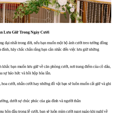
ần Lưu Giữ Trong Ngày Cưới
ng đại nhất trong đời, nếu bạn muốn một bộ ảnh cưới treo tường đồng 
gia đình, hãy chắc chắn rằng bạn cân nhắc đến việc lưu giữ những 
 khắc bạn muốn lưu giữ về căn phòng cưới, nơi trang điểm của cô dâu, 
a sự háo hức và hồi hộp hòa lẫn.
 hoa cưới, nhẫn cưới hay những đồ vật bạn sẽ luôn muốn cất giữ và ghi 
rường, dưới sự chúc phúc của gia đình và người thân
ụ hôn đầu trong lễ cưới, bạn sẽ luôn mỉm cười ngọt ngào khi nghĩ về 