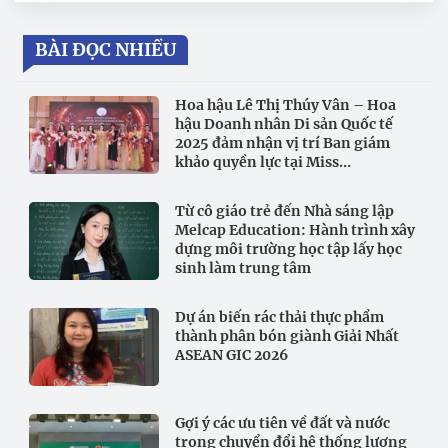
BÀI ĐỌC NHIỀU
Hoa hậu Lê Thị Thúy Vân – Hoa
hậu Doanh nhân Di sản Quốc tế
2025 đảm nhận vị trí Ban giám
khảo quyền lực tại Miss
International All-Round
Businesswoman 2026
Từ cô giáo trẻ đến Nhà sáng lập
Melcap Education: Hành trình xây
dựng môi trường học tập lấy học
sinh làm trung tâm
Dự án biến rác thải thực phẩm
thành phân bón giành Giải Nhất
ASEAN GIC 2026
Gợi ý các ưu tiên về đất và nước
trong chuyển đổi hệ thống lương