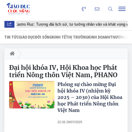
a Fidel Castro Ruz: Tượng đài lịch sử, tư tưởng nhân văn và khát vọng vĩnh
TIN TỨC
GIÁO DỤC
ĐỜI SỐNG
KINH TẾ
THỊ TRƯỜNG
KINH DOANH
THƯƠNG HI
Đại hội khóa IV, Hội Khoa học Phát
triển Nông thôn Việt Nam, PHANO
Phóng sự chào mừng Đại
hội khóa IV (nhiệm kỳ
2025 – 2030) của Hội Khoa
học Phát triển Nông thôn
Việt Nam
22:26 29/07/2025