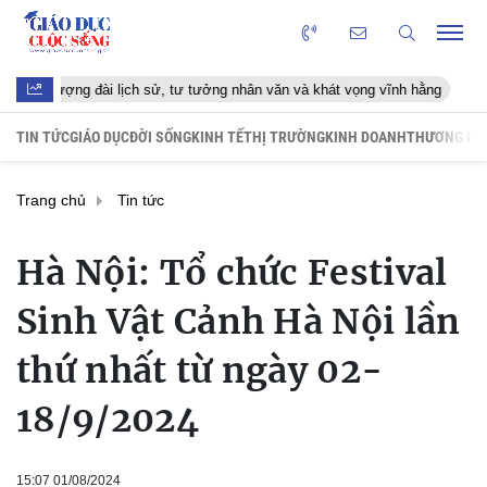
 đài lịch sử, tư tưởng nhân văn và khát vọng vĩnh hằng
Trần Thị T
TIN TỨC
GIÁO DỤC
ĐỜI SỐNG
KINH TẾ
THỊ TRƯỜNG
KINH DOANH
THƯƠNG HI
Trang chủ
Tin tức
Hà Nội: Tổ chức Festival
Sinh Vật Cảnh Hà Nội lần
thứ nhất từ ngày 02-
18/9/2024
15:07 01/08/2024