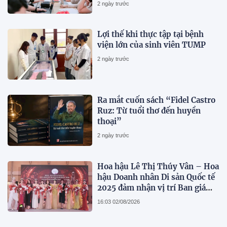
2 ngày trước
Lợi thế khi thực tập tại bệnh
viện lớn của sinh viên TUMP
2 ngày trước
Ra mắt cuốn sách “Fidel Castro
Ruz: Từ tuổi thơ đến huyền
thoại”
2 ngày trước
Hoa hậu Lê Thị Thúy Vân – Hoa
hậu Doanh nhân Di sản Quốc tế
2025 đảm nhận vị trí Ban giám
khảo quyền lực tại Miss
16:03 02/08/2026
International All-Round
Businesswoman 2026