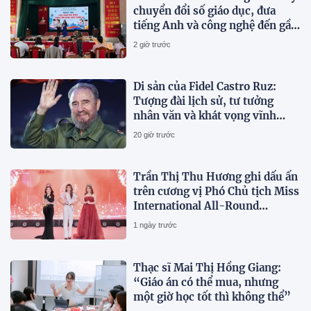
chuyển đổi số giáo dục, đưa
tiếng Anh và công nghệ đến gần
hơn với học sinh
2 giờ trước
Di sản của Fidel Castro Ruz:
Tượng đài lịch sử, tư tưởng
nhân văn và khát vọng vĩnh
hằng
20 giờ trước
Trần Thị Thu Hương ghi dấu ấn
trên cương vị Phó Chủ tịch Miss
International All-Round
Businesswoman 2026
1 ngày trước
Thạc sĩ Mai Thị Hồng Giang:
“Giáo án có thể mua, nhưng
một giờ học tốt thì không thể”