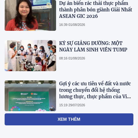
Dự án biến rác thải thực phẩm
thành phân bón giành Giải Nhất
ASEAN GIC 2026
16:39 01/08/2026
KÝ SỰ GIẢNG ĐƯỜNG: MỘT
NGÀY LÀM SINH VIÊN TUMP
08:16 01/08/2026
Gợi ý các ưu tiên về đất và nước
trong chuyển đổi hệ thống
lương thực, thực phẩm của Việt
Nam theo FAO Roadmap
15:19 29/07/2026
XEM THÊM